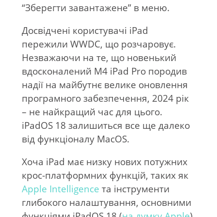
“Зберегти завантажене” в меню.
Досвідчені користувачі iPad
пережили WWDC, що розчаровує.
Незважаючи на те, що новенький
вдосконалений M4 iPad Pro породив
надії на майбутнє велике оновлення
програмного забезпечення, 2024 рік
– не найкращий час для цього.
iPadOS 18 залишиться все ще далеко
від функціоналу MacOS.
Хоча iPad має низку нових потужних
крос-платформних функцій, таких як
Apple Intelligence
та інструменти
глибокого налаштування, основними
функціями iPadOS 18 (
на думку Apple
),