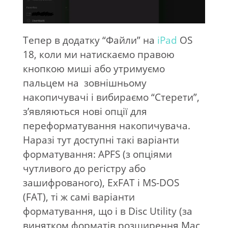
Тепер в додатку “Файли” на
iPad
OS
18, коли ми натискаємо правою
кнопкою миші або утримуємо
пальцем на
зовнішньому
накопичувачі і вибираємо “Стерети”,
з’являються нові опції для
переформатування накопичувача.
Наразі тут доступні такі варіанти
форматування: APFS (з опціями
чутливого до регістру або
зашифрованого), ExFAT і MS-DOS
(FAT), ті ж самі варіанти
форматування, що і в Disc Utility (за
винятком форматів розширення Mac