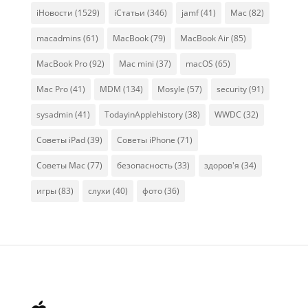
iНовости
(1529)
iСтатьи
(346)
jamf
(41)
Mac
(82)
macadmins
(61)
MacBook
(79)
MacBook Air
(85)
MacBook Pro
(92)
Mac mini
(37)
macOS
(65)
Mac Pro
(41)
MDM
(134)
Mosyle
(57)
security
(91)
sysadmin
(41)
TodayinApplehistory
(38)
WWDC
(32)
Советы iPad
(39)
Советы iPhone
(71)
Советы Mac
(77)
безопасность
(33)
здоров'я
(34)
игры
(83)
слухи
(40)
фото
(36)