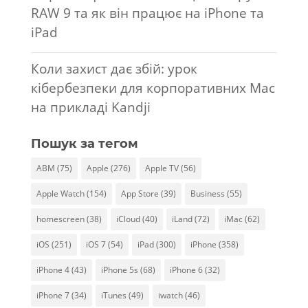
RAW 9 та як він працює на iPhone та
iPad
Коли захист дає збій: урок
кібербезпеки для корпоративних Mac
на прикладі Kandji
Пошук за тегом
ABM
(75)
Apple
(276)
Apple TV
(56)
Apple Watch
(154)
App Store
(39)
Business
(55)
homescreen
(38)
iCloud
(40)
iLand
(72)
iMac
(62)
iOS
(251)
iOS 7
(54)
iPad
(300)
iPhone
(358)
iPhone 4
(43)
iPhone 5s
(68)
iPhone 6
(32)
iPhone 7
(34)
iTunes
(49)
iwatch
(46)