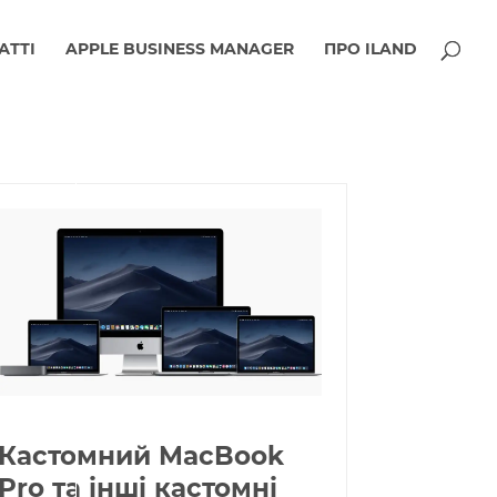
АТТІ
APPLE BUSINESS MANAGER
ПРО ILAND
Кастомний MacBook
Pro та інші кастомні