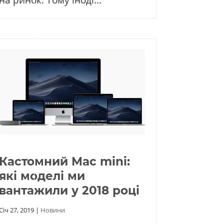
на ринок. Тому іноді...
Кастомний Mac mini:
які моделі ми
вантажили у 2018 році
Січ 27, 2019
|
Новини