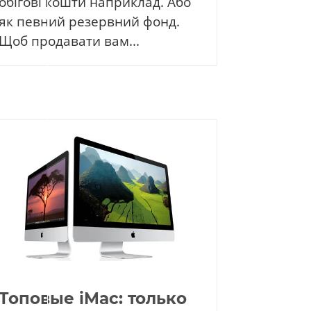
обігові кошти наприклад. Або
як певний резервний фонд.
Щоб продавати вам...
Топовые iMac: только