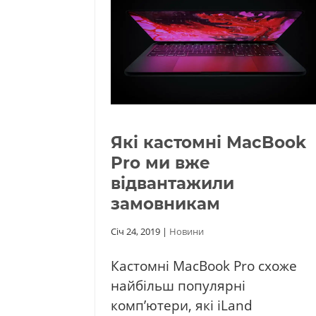
Які кастомні MacBook
Pro ми вже
відвантажили
замовникам
Січ 24, 2019
|
Новини
Кастомні MacBook Pro схоже
найбільш популярні
комп’ютери, які iLand