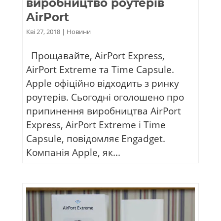
виробництво роутерів
AirPort
Кві 27, 2018
|
Новини
Прощавайте, AirPort Express,
AirPort Extreme та Time Capsule.
Apple офіційно відходить з ринку
роутерів. Сьогодні оголошено про
припинення виробництва AirPort
Express, AirPort Extreme і Time
Capsule, повідомляє Engadget.
Компанія Apple, як...