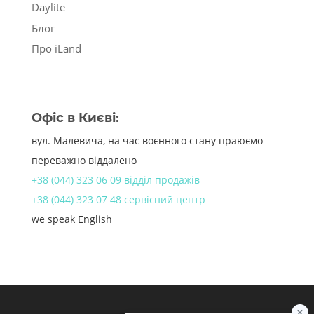
Daylite
Блог
Про iLand
Офіс в Києві:
вул. Малевича, на час воєнного стану праюємо
переважно віддалено
+38 (044) 323 06 09 відділ продажів
+38 (044) 323 07 48 сервісний центр
we speak English