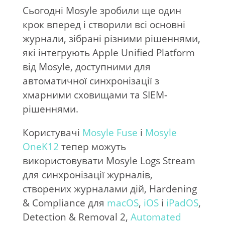
Сьогодні Mosyle зробили ще один
крок вперед і створили всі основні
журнали, зібрані різними рішеннями,
які інтегрують Apple Unified Platform
від Mosyle, доступними для
автоматичної синхронізації з
хмарними сховищами та SIEM-
рішеннями.
Користувачі
Mosyle Fuse
і
Mosyle
OneK12
тепер можуть
використовувати Mosyle Logs Stream
для синхронізації журналів,
створених журналами дій, Hardening
& Compliance для
macOS
,
iOS
і
iPadOS
,
Detection & Removal 2,
Automated