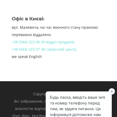
Офіс в Києві:
вул. Малевича, на час воєнного стану праюємо
переважно віддалено
+38 (044) 323 06 09 відділ продажів
+38 (044) 323 07 48 сервісний центр
we speak English
Copyright 1998 – 2024 iLand.
Всі зображення, логотипи та торгівельні марки є
власністю відповідних власників. Apple, iPhone,
iPad, iMac, MacBook, Mac є торгівельними марками