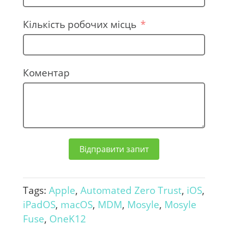
i
n
Кількість робочих місць
e
+
3
Коментар
8
0
Відправити запит
Tags:
Apple
,
Automated Zero Trust
,
iOS
,
iPadOS
,
macOS
,
MDM
,
Mosyle
,
Mosyle
Fuse
,
OneK12