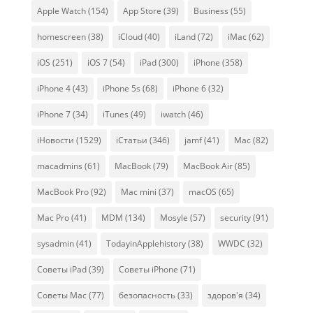
Apple Watch
(154)
App Store
(39)
Business
(55)
homescreen
(38)
iCloud
(40)
iLand
(72)
iMac
(62)
iOS
(251)
iOS 7
(54)
iPad
(300)
iPhone
(358)
iPhone 4
(43)
iPhone 5s
(68)
iPhone 6
(32)
iPhone 7
(34)
iTunes
(49)
iwatch
(46)
iНовости
(1529)
iСтатьи
(346)
jamf
(41)
Mac
(82)
macadmins
(61)
MacBook
(79)
MacBook Air
(85)
MacBook Pro
(92)
Mac mini
(37)
macOS
(65)
Mac Pro
(41)
MDM
(134)
Mosyle
(57)
security
(91)
sysadmin
(41)
TodayinApplehistory
(38)
WWDC
(32)
Советы iPad
(39)
Советы iPhone
(71)
Советы Mac
(77)
безопасность
(33)
здоров'я
(34)