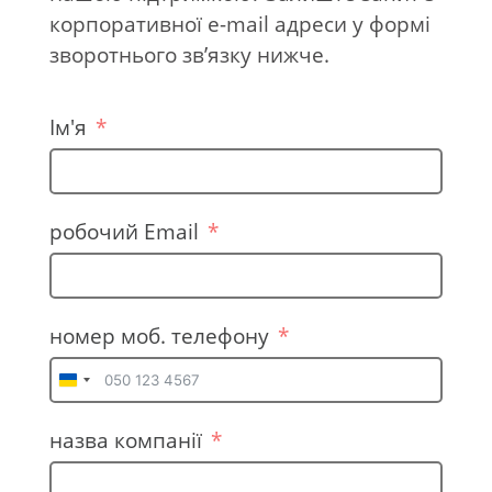
корпоративної e-mail адреси у формі
зворотнього зв’язку нижче.
Ім'я
робочий Email
номер моб. телефону
U
k
назва компанії
r
a