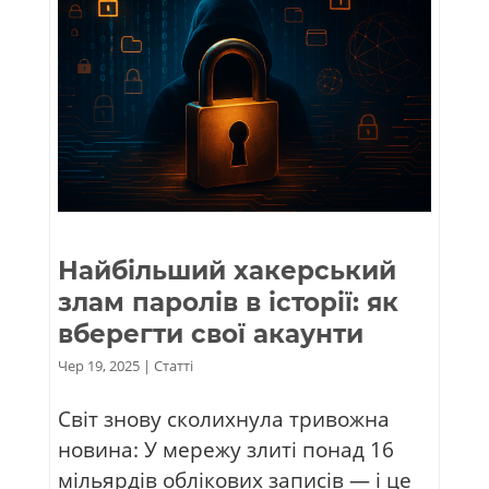
Найбільший хакерський
злам паролів в історії: як
вберегти свої акаунти
Чер 19, 2025
|
Статті
Світ знову сколихнула тривожна
новина: У мережу злиті понад 16
мільярдів облікових записів — і це