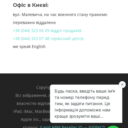
Офіс в Києві:
вул. Малевича, на час воєнного стану праюємо
переважно віддалено
+38 (044) 323 06 09 відділ продажів
+38 (044) 323 07 48 сервісний центр
we speak English
Copyright 1998 – 2024 iLand.
Всі зображення, логотипи та торгівельні марки є
власністю відповідних власників. Apple, iPhone,
iPad, iMac, MacBook, Mac є торгівельними марками
Apple Inc., зареєстрованими у U.S. та інших
країнах.
iLand ABM
Reseller ID — F05B6C0