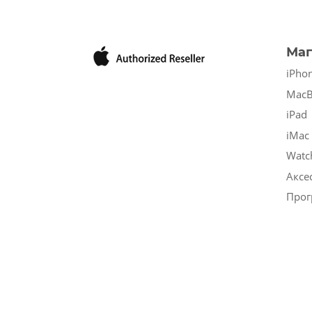
Маг
iPho
Mac
iPad
iMac
Watc
Аксе
Прог