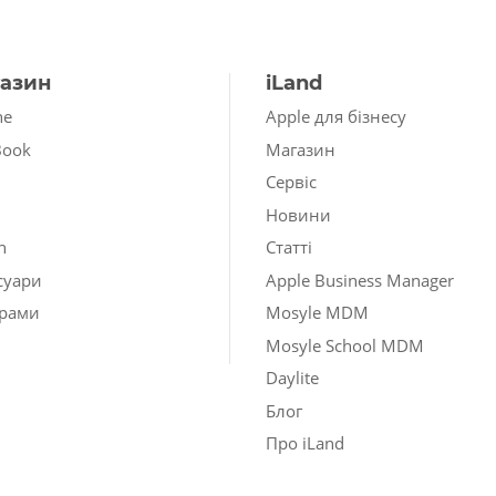
азин
iLand
ne
Apple для бізнесу
Book
Магазин
Сервіс
Новини
h
Статті
суари
Apple Business Manager
рами
Mosyle MDM
Mosyle School MDM
Daylite
Блог
Про iLand