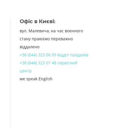
Офіс в Києві:
вул. Малевича, на час воєнного
стану праюємо переважно
віддалено
+38 (044) 323 06 09 відділ продажів
+38 (044) 323 07 48 сервісний
центр
we speak English