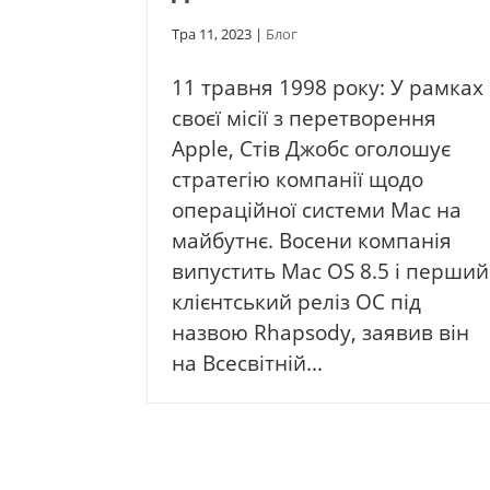
Тра 11, 2023
|
Блог
11 травня 1998 року: У рамках
своєї місії з перетворення
Apple, Стів Джобс оголошує
стратегію компанії щодо
операційної системи Mac на
майбутнє. Восени компанія
випустить Mac OS 8.5 і перший
клієнтський реліз ОС під
назвою Rhapsody, заявив він
на Всесвітній...