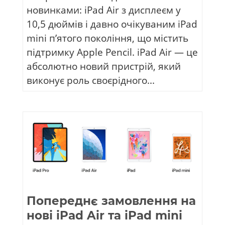
новинками: iPad Air з дисплеєм у
10,5 дюймів і давно очікуваним іPad
mini п’ятого покоління, що містить
підтримку Apple Pencil. іPad Air — це
абсолютно новий пристрій, який
виконує роль своєрідного...
Попереднє замовлення на
нові iPad Air та iPad mini