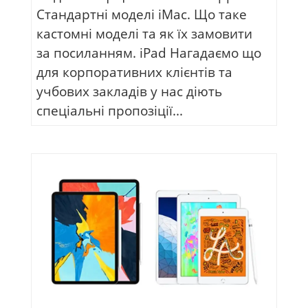
Cтандартні моделі iMac. Що таке
кастомні моделі та як їх замовити
за посиланням. iPad Нагадаємо що
для корпоративних клієнтів та
учбових закладів у нас діють
спеціальні пропозіції...