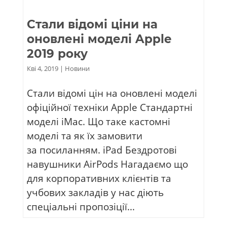
Стали відомі ціни на
оновлені моделі Apple
2019 року
Кві 4, 2019
|
Новини
Стали відомі цін на оновлені моделі
офіційної техніки Apple Cтандартні
моделі iMac. Що таке кастомні
моделі та як їх замовити
за посиланням. iPad Бездротові
навушники AirPods Нагадаємо що
для корпоративних клієнтів та
учбових закладів у нас діють
спеціальні пропозіції...