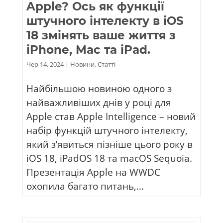
Apple? Ось як функції
штучного інтелекту в iOS
18 змінять ваше життя з
iPhone, Mac та iPad.
Чер 14, 2024
|
Новини
,
Статті
Найбільшою новиною одного з
найважливіших днів у році для
Apple став Apple Intelligence – новий
набір функцій штучного інтелекту,
який з’явиться пізніше цього року в
iOS 18, iPadOS 18 та macOS Sequoia.
Презентація Apple на WWDC
охопила багато питань,...